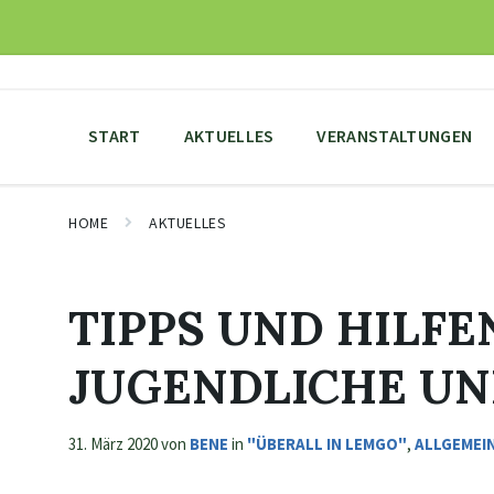
Skip
Skip
Skip
to
to
to
content
main
footer
navigation
START
AKTUELLES
VERANSTALTUNGEN
HOME
AKTUELLES
TIPPS UND HILFE
JUGENDLICHE UN
31. März 2020
von
BENE
in
"ÜBERALL IN LEMGO"
,
ALLGEMEI