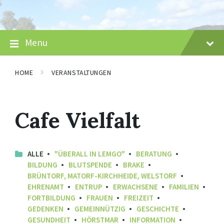
Skip
Skip
Skip
to
to
to
content
main
footer
navigation
Menu
HOME
VERANSTALTUNGEN
Cafe Vielfalt
ALLE
"ÜBERALL IN LEMGO"
BERATUNG
BILDUNG
BLUTSPENDE
BRAKE
BRÜNTORF, MATORF-KIRCHHEIDE, WELSTORF
EHRENAMT
ENTRUP
ERWACHSENE
FAMILIEN
FORTBILDUNG
FRAUEN
FREIZEIT
GEDENKEN
GEMEINNÜTZIG
GESCHICHTE
GESUNDHEIT
HÖRSTMAR
INFORMATION