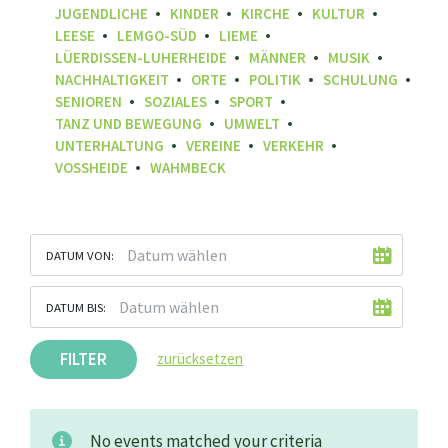
JUGENDLICHE
KINDER
KIRCHE
KULTUR
LEESE
LEMGO-SÜD
LIEME
LÜERDISSEN-LUHERHEIDE
MÄNNER
MUSIK
NACHHALTIGKEIT
ORTE
POLITIK
SCHULUNG
SENIOREN
SOZIALES
SPORT
TANZ UND BEWEGUNG
UMWELT
UNTERHALTUNG
VEREINE
VERKEHR
VOSSHEIDE
WAHMBECK
DATUM VON:
DATUM BIS:
FILTER
zurücksetzen
No events matched your criteria