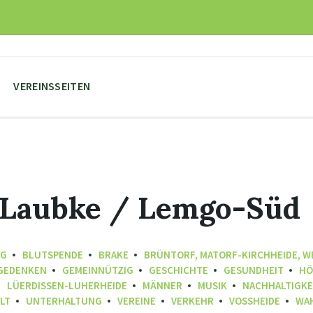
VEREINSSEITEN
 Laubke / Lemgo-Süd
NG
BLUTSPENDE
BRAKE
BRÜNTORF, MATORF-KIRCHHEIDE, 
GEDENKEN
GEMEINNÜTZIG
GESCHICHTE
GESUNDHEIT
HÖ
LÜERDISSEN-LUHERHEIDE
MÄNNER
MUSIK
NACHHALTIGKE
LT
UNTERHALTUNG
VEREINE
VERKEHR
VOSSHEIDE
WA