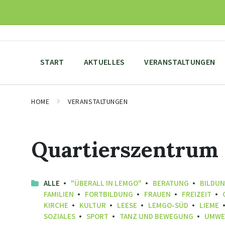
Skip
Skip
Skip
to
to
to
content
main
footer
navigation
START
AKTUELLES
VERANSTALTUNGEN
HOME
VERANSTALTUNGEN
Quartierszentrum
ALLE
"ÜBERALL IN LEMGO"
BERATUNG
BILDU
FAMILIEN
FORTBILDUNG
FRAUEN
FREIZEIT
KIRCHE
KULTUR
LEESE
LEMGO-SÜD
LIEME
SOZIALES
SPORT
TANZ UND BEWEGUNG
UMWE