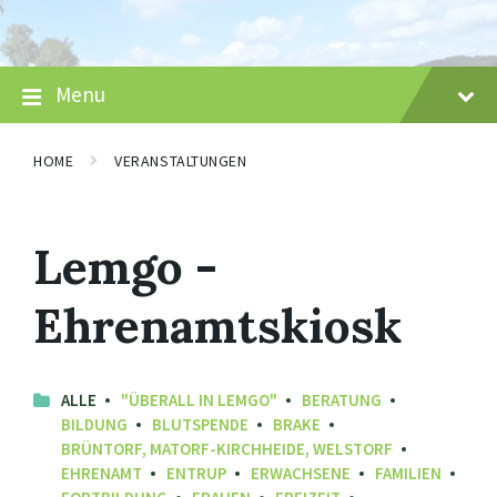
Skip
Skip
Skip
to
to
to
content
main
footer
navigation
Menu
HOME
VERANSTALTUNGEN
Lemgo -
Ehrenamtskiosk
ALLE
"ÜBERALL IN LEMGO"
BERATUNG
BILDUNG
BLUTSPENDE
BRAKE
BRÜNTORF, MATORF-KIRCHHEIDE, WELSTORF
EHRENAMT
ENTRUP
ERWACHSENE
FAMILIEN