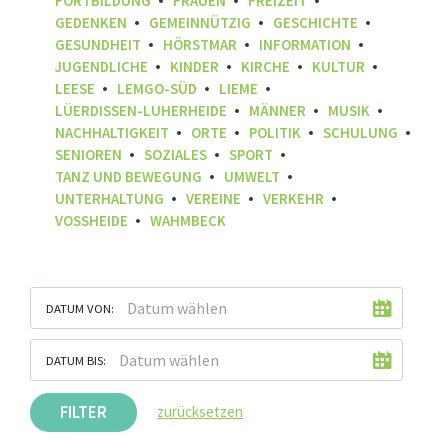
FORTBILDUNG
FRAUEN
FREIZEIT
GEDENKEN
GEMEINNÜTZIG
GESCHICHTE
GESUNDHEIT
HÖRSTMAR
INFORMATION
JUGENDLICHE
KINDER
KIRCHE
KULTUR
LEESE
LEMGO-SÜD
LIEME
LÜERDISSEN-LUHERHEIDE
MÄNNER
MUSIK
NACHHALTIGKEIT
ORTE
POLITIK
SCHULUNG
SENIOREN
SOZIALES
SPORT
TANZ UND BEWEGUNG
UMWELT
UNTERHALTUNG
VEREINE
VERKEHR
VOSSHEIDE
WAHMBECK
DATUM VON:
DATUM BIS:
FILTER
zurücksetzen