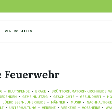
VEREINSSEITEN
ge Feuerwehr
NG
BLUTSPENDE
BRAKE
BRÜNTORF, MATORF-KIRCHHEIDE, 
GEDENKEN
GEMEINNÜTZIG
GESCHICHTE
GESUNDHEIT
HÖ
LÜERDISSEN-LUHERHEIDE
MÄNNER
MUSIK
NACHHALTIGKE
LT
UNTERHALTUNG
VEREINE
VERKEHR
VOSSHEIDE
WA