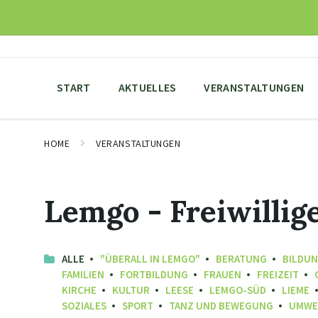
Skip
Skip
Skip
to
to
to
content
main
footer
navigation
START
AKTUELLES
VERANSTALTUNGEN
HOME
VERANSTALTUNGEN
Lemgo - Freiwilli
ALLE
"ÜBERALL IN LEMGO"
BERATUNG
BILDU
FAMILIEN
FORTBILDUNG
FRAUEN
FREIZEIT
KIRCHE
KULTUR
LEESE
LEMGO-SÜD
LIEME
SOZIALES
SPORT
TANZ UND BEWEGUNG
UMWE