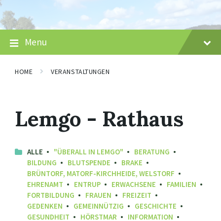
Skip
Skip
Skip
to
to
to
content
main
footer
navigation
Menu
HOME
VERANSTALTUNGEN
Lemgo - Rathaus
ALLE
"ÜBERALL IN LEMGO"
BERATUNG
BILDUNG
BLUTSPENDE
BRAKE
BRÜNTORF, MATORF-KIRCHHEIDE, WELSTORF
EHRENAMT
ENTRUP
ERWACHSENE
FAMILIEN
FORTBILDUNG
FRAUEN
FREIZEIT
GEDENKEN
GEMEINNÜTZIG
GESCHICHTE
GESUNDHEIT
HÖRSTMAR
INFORMATION