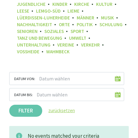
JUGENDLICHE
KINDER
KIRCHE
KULTUR
LEESE
LEMGO-SÜD
LIEME
LÜERDISSEN-LUHERHEIDE
MÄNNER
MUSIK
NACHHALTIGKEIT
ORTE
POLITIK
SCHULUNG
SENIOREN
SOZIALES
SPORT
TANZ UND BEWEGUNG
UMWELT
UNTERHALTUNG
VEREINE
VERKEHR
VOSSHEIDE
WAHMBECK
DATUM VON:
DATUM BIS:
FILTER
zurücksetzen
No events matched your criteria