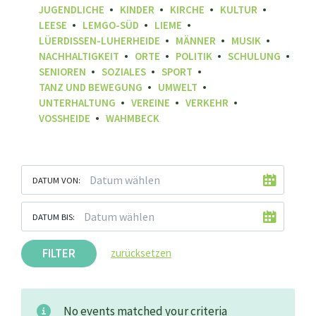
JUGENDLICHE
KINDER
KIRCHE
KULTUR
LEESE
LEMGO-SÜD
LIEME
LÜERDISSEN-LUHERHEIDE
MÄNNER
MUSIK
NACHHALTIGKEIT
ORTE
POLITIK
SCHULUNG
SENIOREN
SOZIALES
SPORT
TANZ UND BEWEGUNG
UMWELT
UNTERHALTUNG
VEREINE
VERKEHR
VOSSHEIDE
WAHMBECK
DATUM VON:
DATUM BIS:
FILTER
zurücksetzen
No events matched your criteria