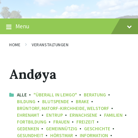
Skip
Skip
Skip
to
to
to
content
main
footer
navigation
Menu
HOME
VERANSTALTUNGEN
Andøya
ALLE
"ÜBERALL IN LEMGO"
BERATUNG
BILDUNG
BLUTSPENDE
BRAKE
BRÜNTORF, MATORF-KIRCHHEIDE, WELSTORF
EHRENAMT
ENTRUP
ERWACHSENE
FAMILIEN
FORTBILDUNG
FRAUEN
FREIZEIT
GEDENKEN
GEMEINNÜTZIG
GESCHICHTE
GESUNDHEIT
HÖRSTMAR
INFORMATION