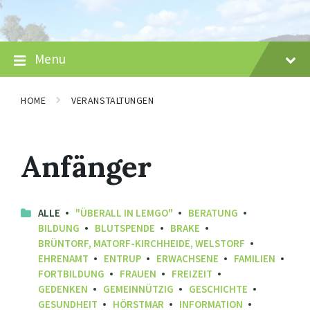
Skip
Skip
Skip
to
to
to
content
main
footer
navigation
Menu
HOME
VERANSTALTUNGEN
Anfänger
ALLE
"ÜBERALL IN LEMGO"
BERATUNG
BILDUNG
BLUTSPENDE
BRAKE
BRÜNTORF, MATORF-KIRCHHEIDE, WELSTORF
EHRENAMT
ENTRUP
ERWACHSENE
FAMILIEN
FORTBILDUNG
FRAUEN
FREIZEIT
GEDENKEN
GEMEINNÜTZIG
GESCHICHTE
GESUNDHEIT
HÖRSTMAR
INFORMATION