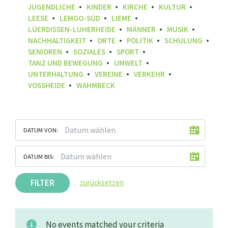
JUGENDLICHE
KINDER
KIRCHE
KULTUR
LEESE
LEMGO-SÜD
LIEME
LÜERDISSEN-LUHERHEIDE
MÄNNER
MUSIK
NACHHALTIGKEIT
ORTE
POLITIK
SCHULUNG
SENIOREN
SOZIALES
SPORT
TANZ UND BEWEGUNG
UMWELT
UNTERHALTUNG
VEREINE
VERKEHR
VOSSHEIDE
WAHMBECK
DATUM VON:
DATUM BIS:
FILTER
zurücksetzen
No events matched your criteria