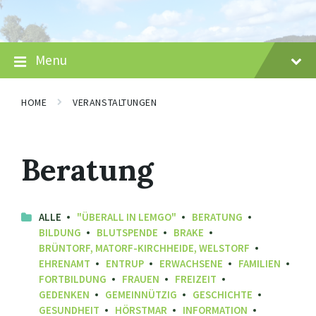
Skip
Skip
Skip
to
to
to
content
main
footer
navigation
Menu
HOME
VERANSTALTUNGEN
Beratung
ALLE
"ÜBERALL IN LEMGO"
BERATUNG
BILDUNG
BLUTSPENDE
BRAKE
BRÜNTORF, MATORF-KIRCHHEIDE, WELSTORF
EHRENAMT
ENTRUP
ERWACHSENE
FAMILIEN
FORTBILDUNG
FRAUEN
FREIZEIT
GEDENKEN
GEMEINNÜTZIG
GESCHICHTE
GESUNDHEIT
HÖRSTMAR
INFORMATION