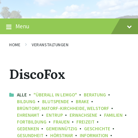
Skip
Skip
Skip
to
to
to
content
main
footer
navigation
Menu
HOME
VERANSTALTUNGEN
DiscoFox
ALLE
"ÜBERALL IN LEMGO"
BERATUNG
BILDUNG
BLUTSPENDE
BRAKE
BRÜNTORF, MATORF-KIRCHHEIDE, WELSTORF
EHRENAMT
ENTRUP
ERWACHSENE
FAMILIEN
FORTBILDUNG
FRAUEN
FREIZEIT
GEDENKEN
GEMEINNÜTZIG
GESCHICHTE
GESUNDHEIT
HÖRSTMAR
INFORMATION