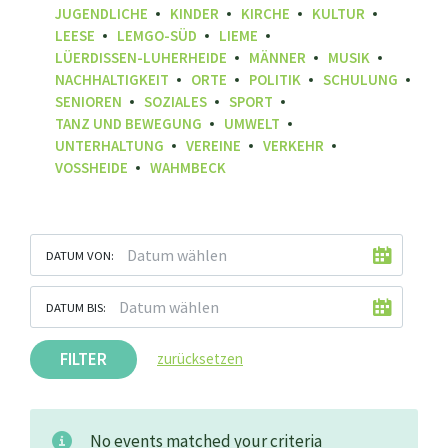
JUGENDLICHE
KINDER
KIRCHE
KULTUR
LEESE
LEMGO-SÜD
LIEME
LÜERDISSEN-LUHERHEIDE
MÄNNER
MUSIK
NACHHALTIGKEIT
ORTE
POLITIK
SCHULUNG
SENIOREN
SOZIALES
SPORT
TANZ UND BEWEGUNG
UMWELT
UNTERHALTUNG
VEREINE
VERKEHR
VOSSHEIDE
WAHMBECK
DATUM VON:
DATUM BIS:
FILTER
zurücksetzen
No events matched your criteria