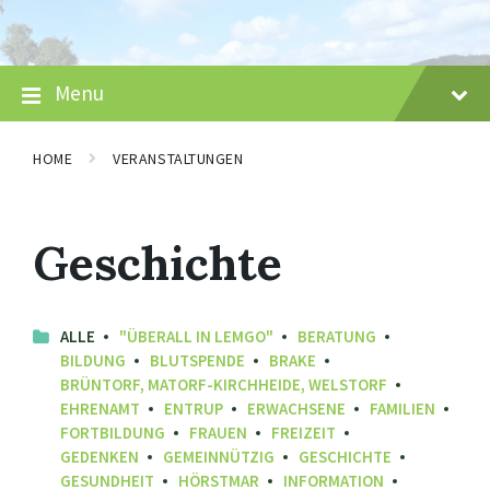
Skip
Skip
Skip
to
to
to
content
main
footer
navigation
Menu
HOME
VERANSTALTUNGEN
Geschichte
ALLE
"ÜBERALL IN LEMGO"
BERATUNG
BILDUNG
BLUTSPENDE
BRAKE
BRÜNTORF, MATORF-KIRCHHEIDE, WELSTORF
EHRENAMT
ENTRUP
ERWACHSENE
FAMILIEN
FORTBILDUNG
FRAUEN
FREIZEIT
GEDENKEN
GEMEINNÜTZIG
GESCHICHTE
GESUNDHEIT
HÖRSTMAR
INFORMATION