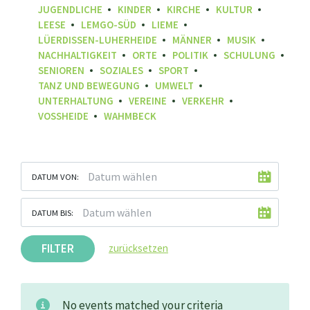
JUGENDLICHE
KINDER
KIRCHE
KULTUR
LEESE
LEMGO-SÜD
LIEME
LÜERDISSEN-LUHERHEIDE
MÄNNER
MUSIK
NACHHALTIGKEIT
ORTE
POLITIK
SCHULUNG
SENIOREN
SOZIALES
SPORT
TANZ UND BEWEGUNG
UMWELT
UNTERHALTUNG
VEREINE
VERKEHR
VOSSHEIDE
WAHMBECK
DATUM VON:
DATUM BIS:
FILTER
zurücksetzen
No events matched your criteria