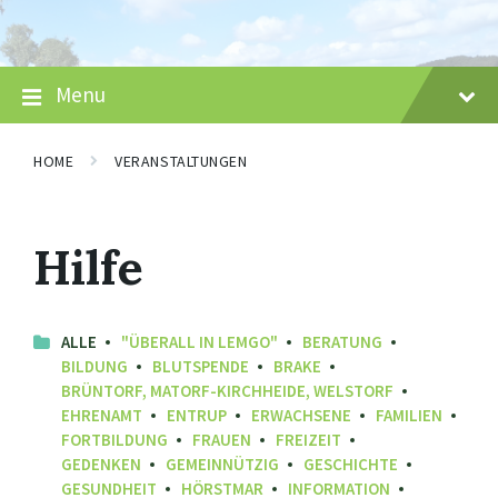
Skip
Skip
Skip
to
to
to
content
main
footer
navigation
Menu
HOME
VERANSTALTUNGEN
Hilfe
ALLE
"ÜBERALL IN LEMGO"
BERATUNG
BILDUNG
BLUTSPENDE
BRAKE
BRÜNTORF, MATORF-KIRCHHEIDE, WELSTORF
EHRENAMT
ENTRUP
ERWACHSENE
FAMILIEN
FORTBILDUNG
FRAUEN
FREIZEIT
GEDENKEN
GEMEINNÜTZIG
GESCHICHTE
GESUNDHEIT
HÖRSTMAR
INFORMATION