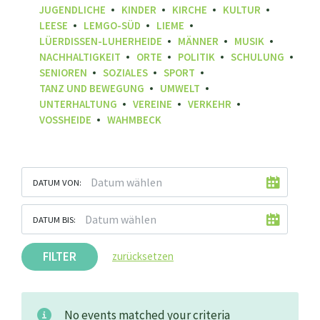
JUGENDLICHE
KINDER
KIRCHE
KULTUR
LEESE
LEMGO-SÜD
LIEME
LÜERDISSEN-LUHERHEIDE
MÄNNER
MUSIK
NACHHALTIGKEIT
ORTE
POLITIK
SCHULUNG
SENIOREN
SOZIALES
SPORT
TANZ UND BEWEGUNG
UMWELT
UNTERHALTUNG
VEREINE
VERKEHR
VOSSHEIDE
WAHMBECK
DATUM VON:
DATUM BIS:
FILTER
zurücksetzen
No events matched your criteria