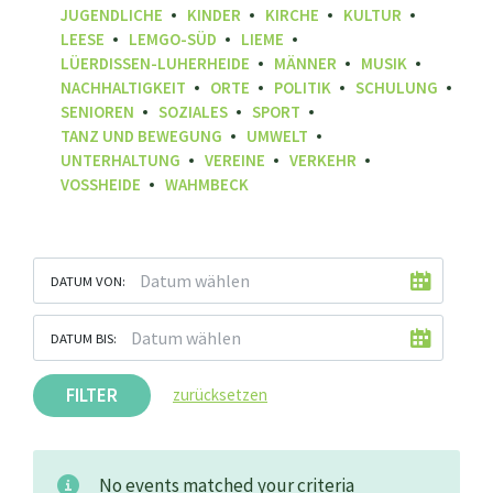
JUGENDLICHE
KINDER
KIRCHE
KULTUR
LEESE
LEMGO-SÜD
LIEME
LÜERDISSEN-LUHERHEIDE
MÄNNER
MUSIK
NACHHALTIGKEIT
ORTE
POLITIK
SCHULUNG
SENIOREN
SOZIALES
SPORT
TANZ UND BEWEGUNG
UMWELT
UNTERHALTUNG
VEREINE
VERKEHR
VOSSHEIDE
WAHMBECK
DATUM VON:
DATUM BIS:
FILTER
zurücksetzen
No events matched your criteria