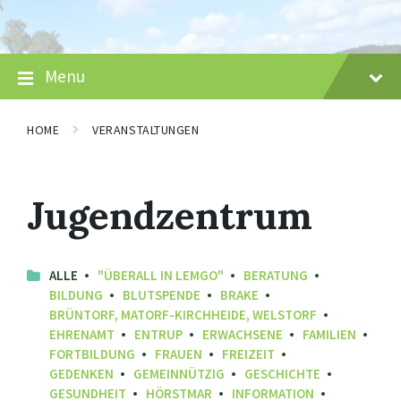
Skip
Skip
Skip
to
to
to
content
main
footer
navigation
Menu
HOME
VERANSTALTUNGEN
Jugendzentrum
ALLE
"ÜBERALL IN LEMGO"
BERATUNG
BILDUNG
BLUTSPENDE
BRAKE
BRÜNTORF, MATORF-KIRCHHEIDE, WELSTORF
EHRENAMT
ENTRUP
ERWACHSENE
FAMILIEN
FORTBILDUNG
FRAUEN
FREIZEIT
GEDENKEN
GEMEINNÜTZIG
GESCHICHTE
GESUNDHEIT
HÖRSTMAR
INFORMATION