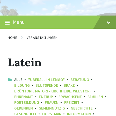
Skip
Skip
Skip
to
to
to
content
main
footer
navigation
Menu
HOME
VERANSTALTUNGEN
Latein
ALLE
"ÜBERALL IN LEMGO"
BERATUNG
BILDUNG
BLUTSPENDE
BRAKE
BRÜNTORF, MATORF-KIRCHHEIDE, WELSTORF
EHRENAMT
ENTRUP
ERWACHSENE
FAMILIEN
FORTBILDUNG
FRAUEN
FREIZEIT
GEDENKEN
GEMEINNÜTZIG
GESCHICHTE
GESUNDHEIT
HÖRSTMAR
INFORMATION