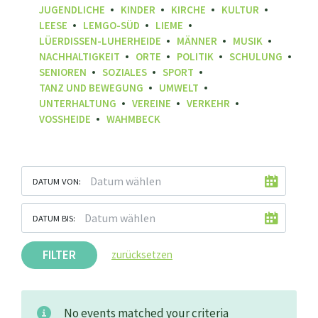
JUGENDLICHE
KINDER
KIRCHE
KULTUR
LEESE
LEMGO-SÜD
LIEME
LÜERDISSEN-LUHERHEIDE
MÄNNER
MUSIK
NACHHALTIGKEIT
ORTE
POLITIK
SCHULUNG
SENIOREN
SOZIALES
SPORT
TANZ UND BEWEGUNG
UMWELT
UNTERHALTUNG
VEREINE
VERKEHR
VOSSHEIDE
WAHMBECK
DATUM VON:
DATUM BIS:
FILTER
zurücksetzen
No events matched your criteria