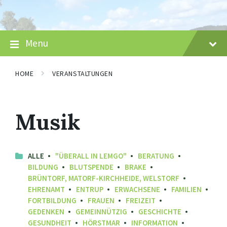
Skip
Skip
Skip
to
to
to
content
main
footer
navigation
Menu
HOME
VERANSTALTUNGEN
Musik
ALLE
"ÜBERALL IN LEMGO"
BERATUNG
BILDUNG
BLUTSPENDE
BRAKE
BRÜNTORF, MATORF-KIRCHHEIDE, WELSTORF
EHRENAMT
ENTRUP
ERWACHSENE
FAMILIEN
FORTBILDUNG
FRAUEN
FREIZEIT
GEDENKEN
GEMEINNÜTZIG
GESCHICHTE
GESUNDHEIT
HÖRSTMAR
INFORMATION