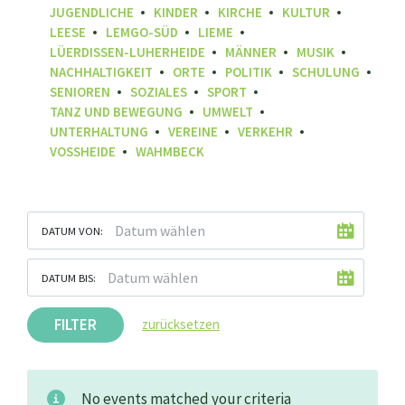
JUGENDLICHE
KINDER
KIRCHE
KULTUR
LEESE
LEMGO-SÜD
LIEME
LÜERDISSEN-LUHERHEIDE
MÄNNER
MUSIK
NACHHALTIGKEIT
ORTE
POLITIK
SCHULUNG
SENIOREN
SOZIALES
SPORT
TANZ UND BEWEGUNG
UMWELT
UNTERHALTUNG
VEREINE
VERKEHR
VOSSHEIDE
WAHMBECK
DATUM VON:
DATUM BIS:
FILTER
zurücksetzen
No events matched your criteria