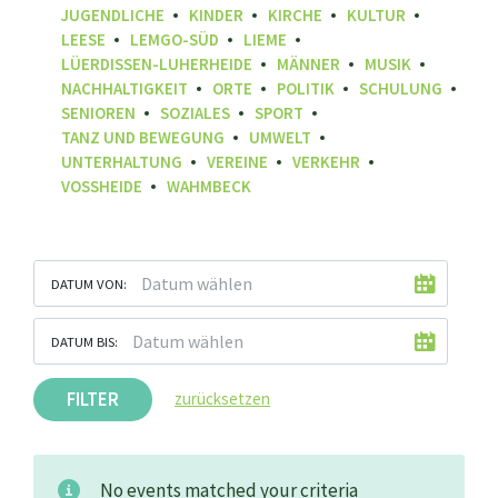
JUGENDLICHE
KINDER
KIRCHE
KULTUR
LEESE
LEMGO-SÜD
LIEME
LÜERDISSEN-LUHERHEIDE
MÄNNER
MUSIK
NACHHALTIGKEIT
ORTE
POLITIK
SCHULUNG
SENIOREN
SOZIALES
SPORT
TANZ UND BEWEGUNG
UMWELT
UNTERHALTUNG
VEREINE
VERKEHR
VOSSHEIDE
WAHMBECK
DATUM VON:
DATUM BIS:
FILTER
zurücksetzen
No events matched your criteria