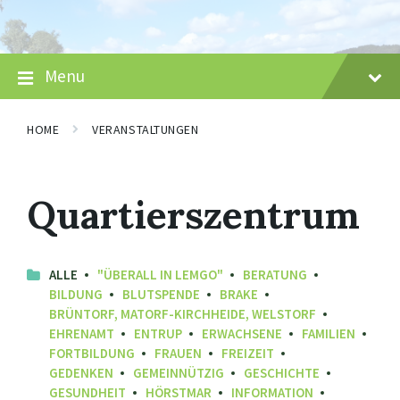
Skip
Skip
Skip
to
to
to
content
main
footer
navigation
Menu
HOME
VERANSTALTUNGEN
Quartierszentrum
ALLE
"ÜBERALL IN LEMGO"
BERATUNG
BILDUNG
BLUTSPENDE
BRAKE
BRÜNTORF, MATORF-KIRCHHEIDE, WELSTORF
EHRENAMT
ENTRUP
ERWACHSENE
FAMILIEN
FORTBILDUNG
FRAUEN
FREIZEIT
GEDENKEN
GEMEINNÜTZIG
GESCHICHTE
GESUNDHEIT
HÖRSTMAR
INFORMATION