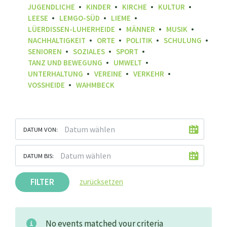
JUGENDLICHE
KINDER
KIRCHE
KULTUR
LEESE
LEMGO-SÜD
LIEME
LÜERDISSEN-LUHERHEIDE
MÄNNER
MUSIK
NACHHALTIGKEIT
ORTE
POLITIK
SCHULUNG
SENIOREN
SOZIALES
SPORT
TANZ UND BEWEGUNG
UMWELT
UNTERHALTUNG
VEREINE
VERKEHR
VOSSHEIDE
WAHMBECK
DATUM VON:
DATUM BIS:
FILTER
zurücksetzen
No events matched your criteria