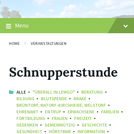
Skip
Skip
Skip
to
to
to
content
main
footer
navigation
Menu
HOME
VERANSTALTUNGEN
Schnupperstunde
ALLE
"ÜBERALL IN LEMGO"
BERATUNG
BILDUNG
BLUTSPENDE
BRAKE
BRÜNTORF, MATORF-KIRCHHEIDE, WELSTORF
EHRENAMT
ENTRUP
ERWACHSENE
FAMILIEN
FORTBILDUNG
FRAUEN
FREIZEIT
GEDENKEN
GEMEINNÜTZIG
GESCHICHTE
GESUNDHEIT
HÖRSTMAR
INFORMATION