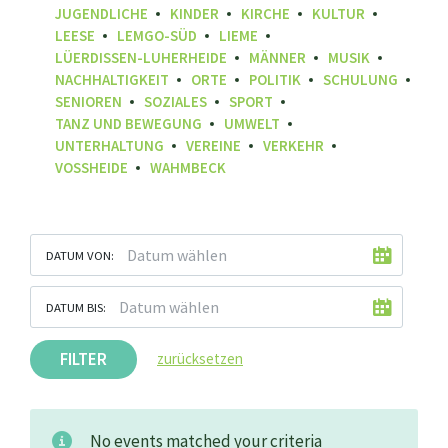
JUGENDLICHE
KINDER
KIRCHE
KULTUR
LEESE
LEMGO-SÜD
LIEME
LÜERDISSEN-LUHERHEIDE
MÄNNER
MUSIK
NACHHALTIGKEIT
ORTE
POLITIK
SCHULUNG
SENIOREN
SOZIALES
SPORT
TANZ UND BEWEGUNG
UMWELT
UNTERHALTUNG
VEREINE
VERKEHR
VOSSHEIDE
WAHMBECK
DATUM VON:
DATUM BIS:
FILTER
zurücksetzen
No events matched your criteria