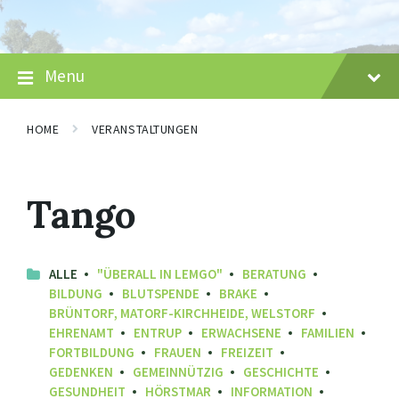
Skip
Skip
Skip
to
to
to
content
main
footer
navigation
Menu
HOME
VERANSTALTUNGEN
Tango
ALLE
"ÜBERALL IN LEMGO"
BERATUNG
BILDUNG
BLUTSPENDE
BRAKE
BRÜNTORF, MATORF-KIRCHHEIDE, WELSTORF
EHRENAMT
ENTRUP
ERWACHSENE
FAMILIEN
FORTBILDUNG
FRAUEN
FREIZEIT
GEDENKEN
GEMEINNÜTZIG
GESCHICHTE
GESUNDHEIT
HÖRSTMAR
INFORMATION