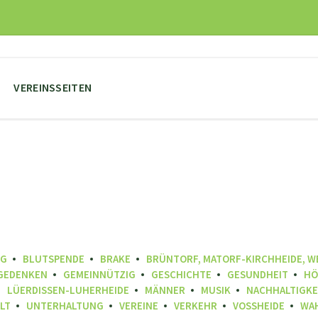
VEREINSSEITEN
NG
BLUTSPENDE
BRAKE
BRÜNTORF, MATORF-KIRCHHEIDE, 
GEDENKEN
GEMEINNÜTZIG
GESCHICHTE
GESUNDHEIT
HÖ
LÜERDISSEN-LUHERHEIDE
MÄNNER
MUSIK
NACHHALTIGKE
LT
UNTERHALTUNG
VEREINE
VERKEHR
VOSSHEIDE
WA