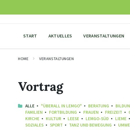
Skip
Skip
Skip
to
to
to
content
main
footer
navigation
START
AKTUELLES
VERANSTALTUNGEN
HOME
VERANSTALTUNGEN
Vortrag
ALLE
"ÜBERALL IN LEMGO"
BERATUNG
BILDU
FAMILIEN
FORTBILDUNG
FRAUEN
FREIZEIT
KIRCHE
KULTUR
LEESE
LEMGO-SÜD
LIEME
SOZIALES
SPORT
TANZ UND BEWEGUNG
UMWE