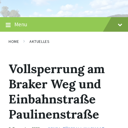
Skip
Skip
Skip
to
to
to
content
main
footer
navigation
Menu
HOME
AKTUELLES
Vollsperrung am
Braker Weg und
Einbahnstraße
Paulinenstraße