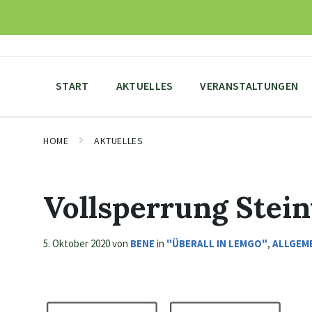
Skip
Skip
Skip
to
to
to
content
main
footer
navigation
START
AKTUELLES
VERANSTALTUNGEN
HOME
AKTUELLES
Vollsperrung Stei
5. Oktober 2020
von
BENE
in
"ÜBERALL IN LEMGO"
,
ALLGEM