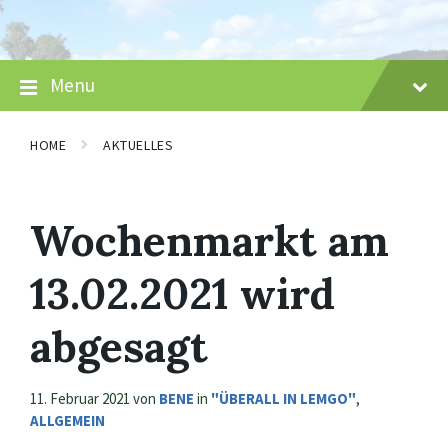
Skip
Skip
Skip
to
to
to
content
main
footer
navigation
Menu
HOME
AKTUELLES
Wochenmarkt am
13.02.2021 wird
abgesagt
11. Februar 2021
von
BENE
in
"ÜBERALL IN LEMGO"
,
ALLGEMEIN